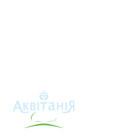
Аквітанія
Про свердло
Каталог това
Карта сайту