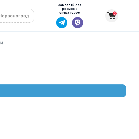
Замовляй без
розмов з
оператором
0
Червоноград
ки