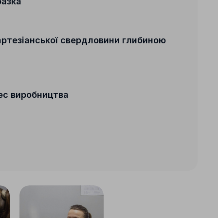
разка
артезіанської свердловини глибиною
ес виробництва