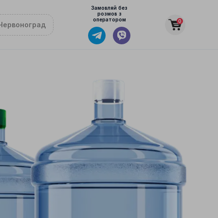
Замовляй без
розмов з
оператором
0
Червоноград