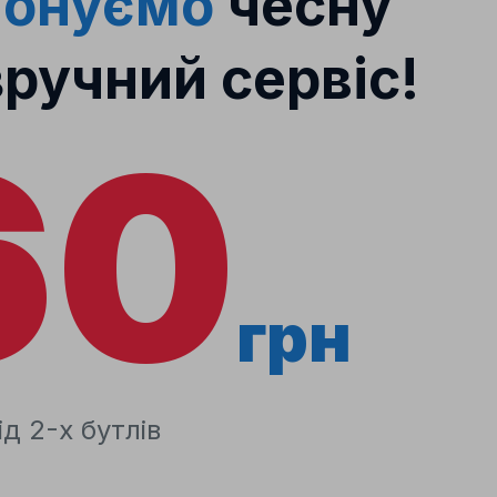
понуємо
чесну
зручний сервіс!
60
грн
д 2-х бутлів