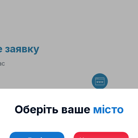
З нами просто!
 заявку
ас
Cайт
Оберіть ваше
місто
доставку у призначений ча