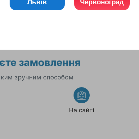
ідних
Львів
Червоноград
ота з 8:00 до 19:00
о 17:00
єте замовлення
яким зручним способом
На сайті