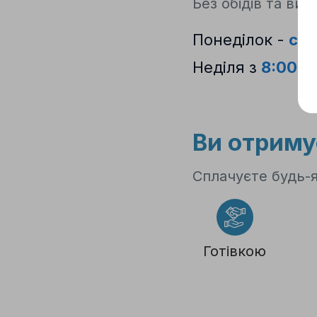
2
Без обідів та вих
Понеділок -
суб
Неділя з
8:00 д
3
Ви отриму
Сплачуєте будь-
Готівкою