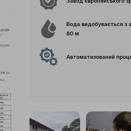
Завод європейського з
Вода видобувається з 
80 м
Автоматизований проц