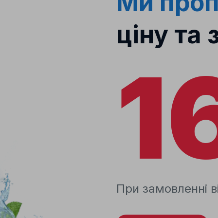
Ми про
ціну та 
1
При замовленні ві