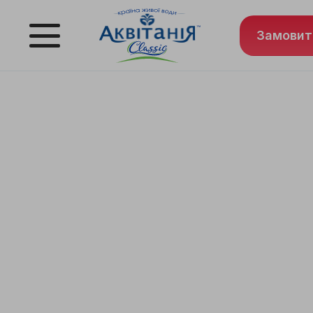
Замовит
ДОСТАВКА
ВОДИ ПО ЛЬ
Найшвидша доставка артезіанської