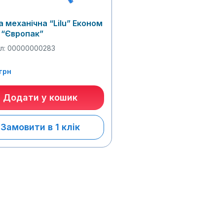
 механічна “Lilu” Економ
 “Європак”
л: 00000000283
грн
Додати у кошик
Замовити в 1 клік