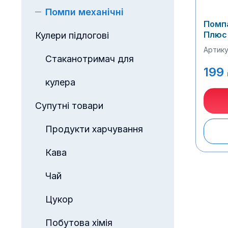
Помпи механічні
Помпа
Плюс
Кулери підлогові
Артику
Стаканотримач для
199
кулера
Супутні товари
Продукти харчування
Кава
Чай
Цукор
Побутова хімія