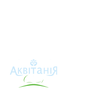
Аквітанія
Про свердло
Каталог това
Карта сайту