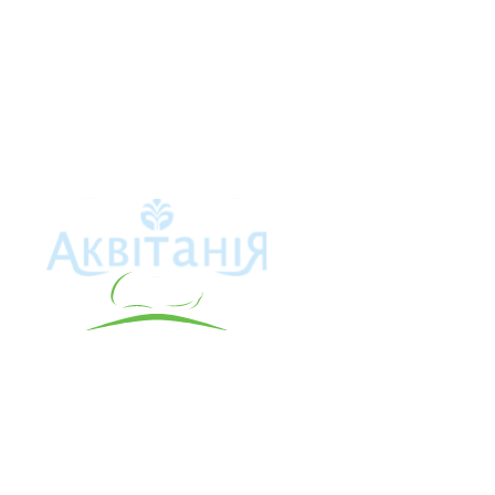
Аквітанія
Про свердло
Каталог това
Карта сайту