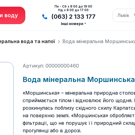
Пн - Сб з 8:00 до 19:00
Нд з 8:00 до 17:00
и воду
Львів
(063) 2 133 177
Інші номери
еральна вода та напої
Вода мінеральна Моршинська 
Артикул: 00000000460
Вода мінеральна Моршинська 
«Моршинська» – мінеральна природна столова
сприймається тілом і відновлює його щодня.
розкинулась поблизу східного схилу Карпатс
на поверхню землі. «Моршинська» обробляєт
фільтрації, що не порушує її природний скла
прогулянці або в дорозі.