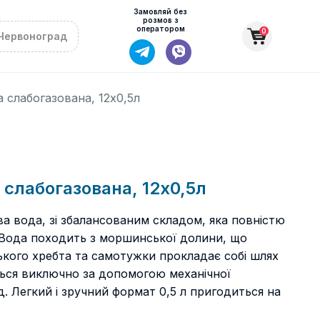
Замовляй без
розмов з
оператором
0
Червоноград
слабогазована, 12х0,5л
слабогазована, 12х0,5л
 вода, зі збалансованим складом, яка повністю
 Вода походить з моршинської долини, що
ького хребта та самотужки прокладає собі шлях
ься виключно за допомогою механічної
д. Легкий і зручний формат 0,5 л пригодиться на