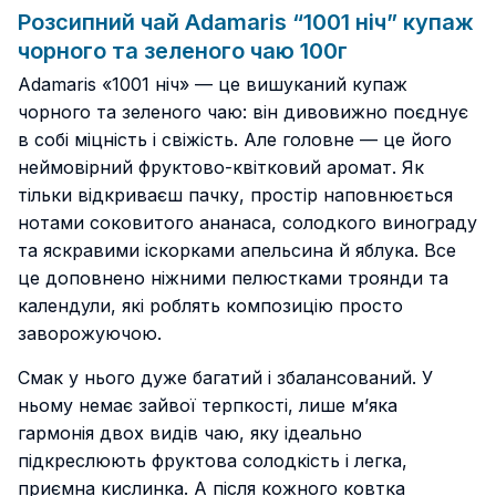
Розсипний чай Adamaris “1001 ніч” купаж
чорного та зеленого чаю 100г
Adamaris «1001 ніч» — це вишуканий купаж
чорного та зеленого чаю: він дивовижно поєднує
в собі міцність і свіжість. Але головне — це його
неймовірний фруктово-квітковий аромат. Як
тільки відкриваєш пачку, простір наповнюється
нотами соковитого ананаса, солодкого винограду
та яскравими іскорками апельсина й яблука. Все
це доповнено ніжними пелюстками троянди та
календули, які роблять композицію просто
заворожуючою.
Смак у нього дуже багатий і збалансований. У
ньому немає зайвої терпкості, лише м’яка
гармонія двох видів чаю, яку ідеально
підкреслюють фруктова солодкість і легка,
приємна кислинка. А після кожного ковтка