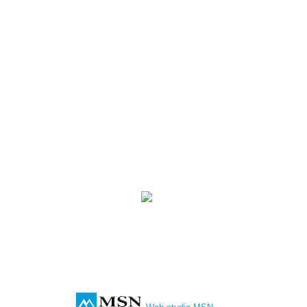
Допомога
Договір оферта
Зв'язатися з нами
+38 (063) 2 133 177
+38 (093) 2 133 177
+38 (098) 2 133 177
akvitania© 2026 Fun World. Всі права захищені.
Website development