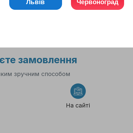
ідних
Львів
Червоноград
ота з 8:00 до 19:00
о 17:00
єте замовлення
яким зручним способом
На сайті