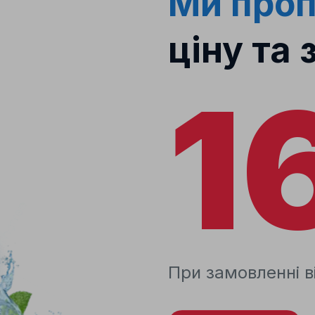
Ми про
ціну та 
1
При замовленні ві