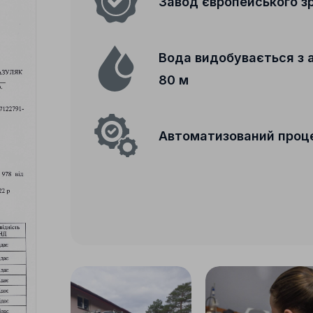
Завод європейського з
Вода видобувається з 
80 м
Автоматизований проц