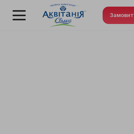
Замовит
ДОСТАВКА
ВОДИ ПО ЛЬ
Найшвидша доставка артезіанської