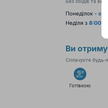
2
Без обідів та вих
Понеділок -
суб
Неділя з
8:00 д
3
Ви отриму
Сплачуєте будь-
Готівкою