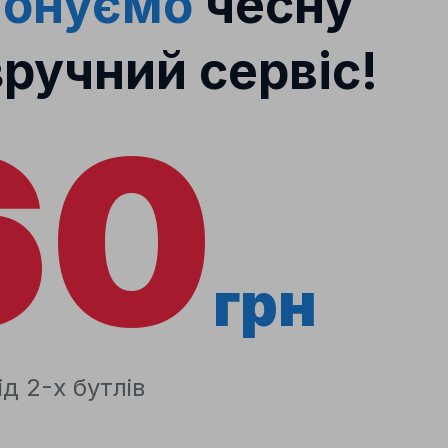
понуємо
чесну
зручний сервіс!
60
грн
д 2-х бутлів