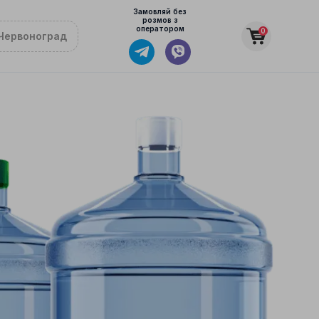
Замовляй без
розмов з
оператором
0
Червоноград