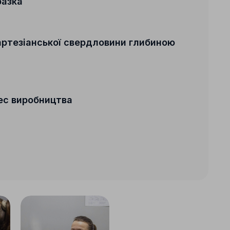
разка
артезіанської свердловини глибиною
ес виробництва