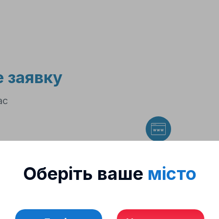
З нами просто!
 заявку
ас
Cайт
Оберіть ваше
місто
доставку у призначений ча