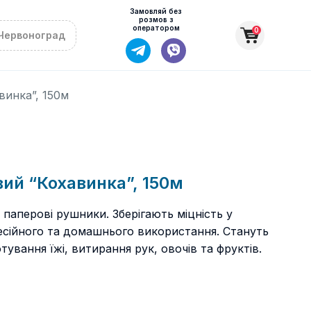
Замовляй без
розмов з
оператором
0
Червоноград
инка”, 150м
ий “Кохавинка”, 150м
і паперові рушники. Зберігають міцність у
фесійного та домашнього використання. Стануть
тування їжі, витирання рук, овочів та фруктів.