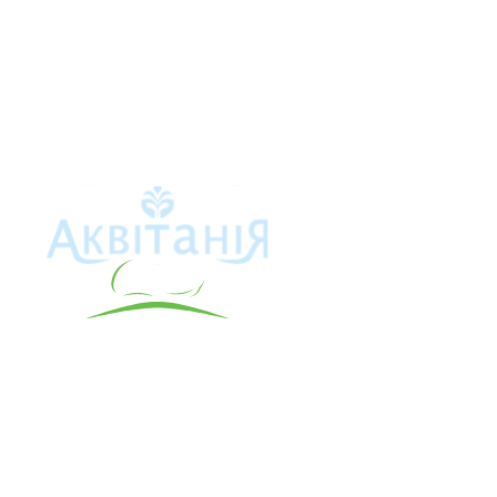
Аквітанія
Про свердло
Каталог това
Карта сайту