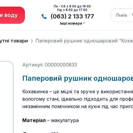
Пн - Сб з 8:00 до 19:00
Нд з 8:00 до 17:00
и воду
Львів
(063) 2 133 177
Інші номери
утні товари
Паперовий рушник одношаровий “Кохав
Артикул: 00000000833
Паперовий рушник одношаров
Кохавинка – це міцні та зручні у використанн
вологому стані, ідеально підходить для про
незамінним помічником на кухні під час приго
Матеріал
– макулатура