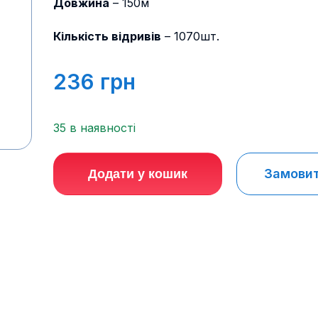
Довжина
– 150м
Кількість відривів
– 1070шт.
236
грн
35 в наявності
Замовити
Додати у кошик