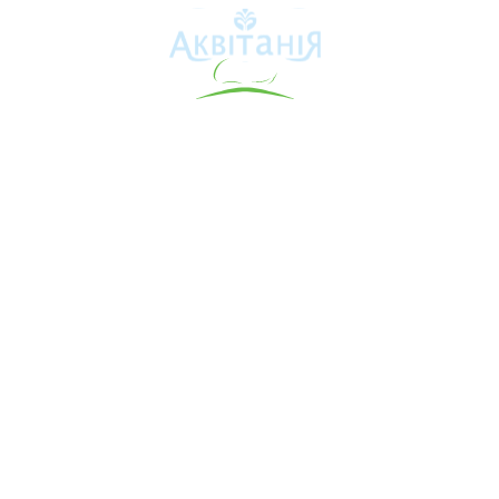
Аквітанія
Про свердловину
Каталог товарів
Карта сайту
Інформація для покупця
Контакти
Допомога