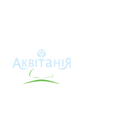
Аквітанія
Про свердло
Каталог това
Карта сайту