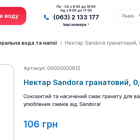
Пн - Сб з 8:00 до 19:00
Нд з 8:00 до 17:00
и воду
Львів
(063) 2 133 177
Інші номери
еральна вода та напої
Нектар Sandora гранатовий, 
Артикул: 00000000812
Нектар Sandora гранатовий, 0
Соковитий та насичений смак гранату для ва
улюблених смаків від Sandora!
106
грн