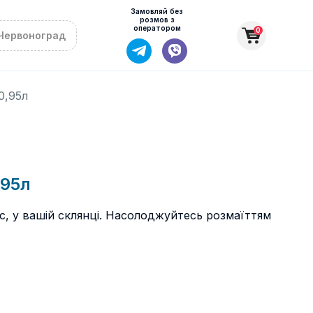
Замовляй без
розмов з
оператором
0
Червоноград
0,95л
,95л
с, у вашій склянці. Насолоджуйтесь розмаїттям