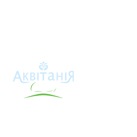
Аквітанія
Про свердло
Каталог това
Карта сайту