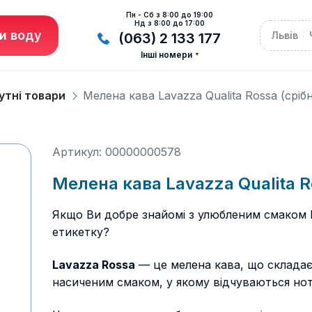
Пн - Сб з 8:00 до 19:00
Нд з 8:00 до 17:00
и воду
Львів
(063) 2 133 177
Інші номери
утні товари
Мелена кава Lavazza Qualita Rossa (срібн
Артикул: 00000000578
Мелена кава Lavazza Qualita Ro
Якщо Ви добре знайомі з улюбленим смаком L
етикетку?
Lavazza Rossa
— це мелена кава, що складаєт
насиченим смаком, у якому відчуваються нот