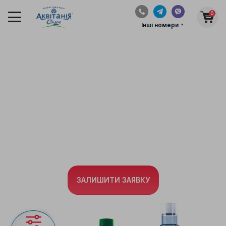
0
Інші номери
ДОСТАВКА
ВОДИ ПО ЛЬВОВУ
Найшвидша доставка артезіанської води по
Львову та
Львівській області
ЗАЛИШИТИ ЗАЯВКУ