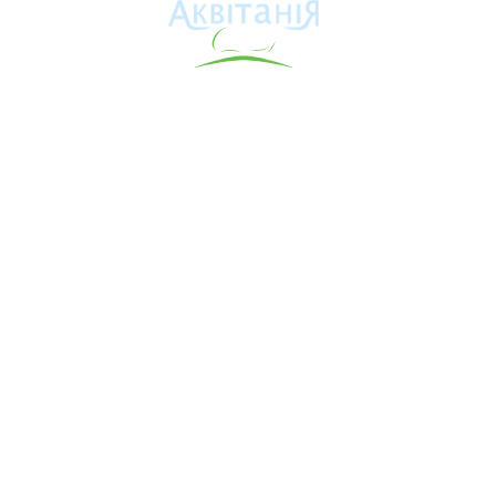
Аквітанія
Про свердловину
Каталог товарів
Карта сайту
Інформація для покупця
Контакти
Допомога
Договір оферта