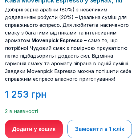
Кава Movenpick Espresso у зернах, 1кг
Добірні зерна арабіки (80%) з невеликим
додаванням робусти (20%) – ідеальна суміш для
справжнього еспресо. Для любителів насиченого
смаку з багатими відтінками та інтенсивним
ароматом
Movenpick Espresso
– саме те, що
потрібно! Чудовий смак з помірною гіркуватістю
легко підбадьорить і додасть сил. Відмінна
гармонія смаку та аромату зібрана в одній суміші.
Завдяки Movenpick Espresso можна потішити себе
справжнім еспресо власного приготування!
1 253
грн
2 в наявності
Замовити в 1 клік
Додати у кошик