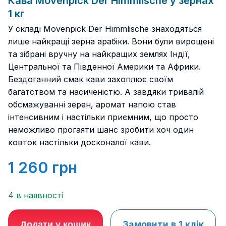
Кава Movenpick Der Himmlische у зернах
1 кг
У складі Movenpick Der Himmlische знаходяться
лише найкращі зерна арабіки. Вони були вирощені
та зібрані вручну на найкращих землях Індії,
Центральної та Південної Америки та Африки.
Бездоганний смак кави захоплює своїм
багатством та насиченістю. А завдяки тривалій
обсмажуванні зерен, аромат напою став
інтенсивним і настільки приємним, що просто
неможливо прогаяти шанс зробити хоч один
ковток настільки досконалої кави.
1 260
грн
4 в наявності
Замовити в 1 клік
Додати у кошик