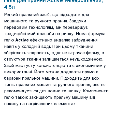
Гель для прання Active Універсальний,
4.5л
Рідкий пральний засіб, що підходить для
машинного та ручного прання. Завдяки
передовим технологіям, він перевершує
традиційні мийні засоби на ринку. Нова формула
гелю
Active
ефективно видаляє забруднення
навіть у холодній воді. При цьому тканини
зберігають яскравість, одяг не втрачає форму, а
структура тканин залишається неушкодженою.
Засіб має густу консистенцію та є економічним у
використанні. Його можна додавати прямо в
барабан пральної машини. Підходить для всіх
типів пральних машин та ручного прання, але не
рекомендується для вовни та шовку. Компоненти
гелю також захищають пральну машину від
накипу на нагрівальних елементах.