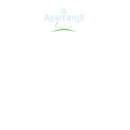
Аквітанія
Про свердловину
Каталог товарів
Карта сайту
Інформація для покупця
Контакти
Допомога