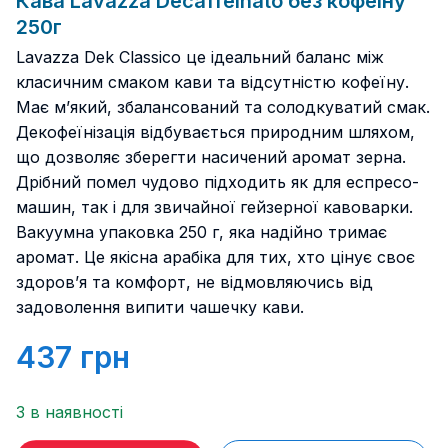
Кава Lavazza Decaffeinato без кофеїну
250г
Lavazza Dek Classico це ідеальний баланс між
класичним смаком кави та відсутністю кофеїну.
Має м’який, збалансований та солодкуватий смак.
Декофеїнізація відбувається природним шляхом,
що дозволяє зберегти насичений аромат зерна.
Дрібний помел чудово підходить як для еспресо-
машин, так і для звичайної гейзерної кавоварки.
Вакуумна упаковка 250 г, яка надійно тримає
аромат. Це якісна арабіка для тих, хто цінує своє
здоров’я та комфорт, не відмовляючись від
задоволення випити чашечку кави.
437
грн
3 в наявності