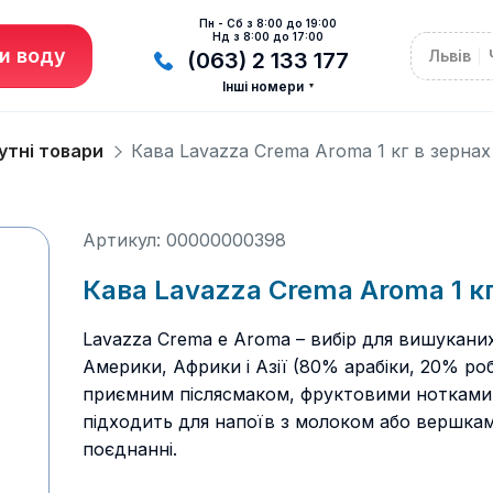
Пн - Сб з 8:00 до 19:00
Нд з 8:00 до 17:00
и воду
Львів
(063) 2 133 177
Інші номери
утні товари
Кава Lavazza Crema Aroma 1 кг в зернах
Артикул: 00000000398
Кава Lavazza Crema Aroma 1 кг
Lavazza Crema e Aroma – вибір для вишуканих
Америки, Африки і Азії (80% арабіки, 20% 
приємним післясмаком, фруктовими нотками і 
підходить для напоїв з молоком або вершкам
поєднанні.