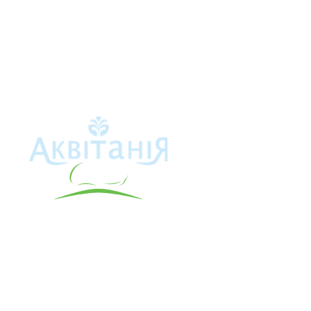
Аквітанія
Про свердло
Каталог това
Карта сайту