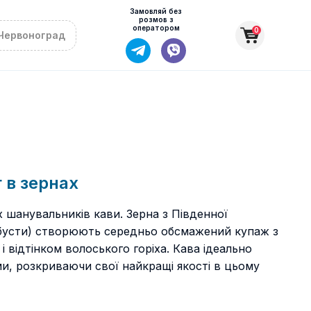
Замовляй без
розмов з
оператором
0
Червоноград
 в зернах
 шанувальників кави. Зерна з Південної
робусти) створюють середньо обсмажений купаж з
відтінком волоського горіха. Кава ідеально
и, розкриваючи свої найкращі якості в цьому