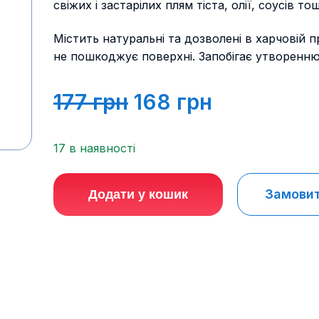
свіжих і застарілих плям тіста, олії, соусів то
Містить натуральні та дозволені в харчовій 
не пошкоджує поверхні. Запобігає утворенню 
Оригінальна
Поточна
177
грн
168
грн
ціна:
ціна:
17 в наявності
177 грн.
168 грн.
Замовити
Додати у кошик