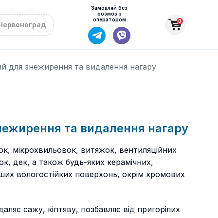
Замовляй без
розмов з
оператором
0
Червоноград
ний для знежирення та видалення нагару
знежирення та видалення нагару
ок, мікрохвильовок, витяжок, вентиляційних
док, дек, а також будь-яких керамічних,
ших вологостійких поверхонь, окрім хромових
аляє сажу, кіптяву, позбавляє від пригорілих