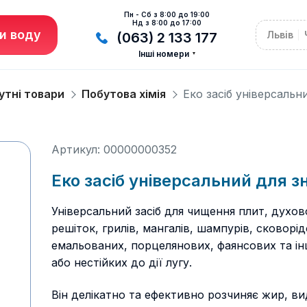
Пн - Сб з 8:00 до 19:00
Нд з 8:00 до 17:00
и воду
Львів
(063) 2 133 177
Інші номери
утні товари
Побутова хімія
Еко засіб універсаль
Артикул: 00000000352
Еко засіб універсальний для 
Універсальний засіб для чищення плит, духов
решіток, грилів, мангалів, шампурів, сковорі
емальованих, порцелянових, фаянсових та ін
або нестійких до дії лугу.
Він делікатно та ефективно розчиняє жир, вид