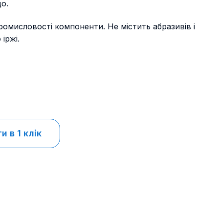
що.
промисловості компоненти. Не містить абразивів і
іржі.
 в 1 клік