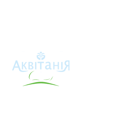
Аквітанія
Про свердло
Каталог това
Карта сайту